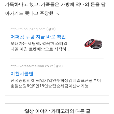
가득하다고 했고, 가족들은 가방에 억대의 돈을 담
아가기도 했다고 주장했다.
http://m.coupang.com
광고
어퍼컷 쿠팡 지금 바로 확인하
세요
오래가는 세팅력, 깔끔한 스타일!
내일 아침 로켓배송으로 시작하세
요. 와우회원 무료배송과 30일 반
품! 남성 헤어왁스 쿠팡에서 찾으세
요.
http://koreaaircallvan.co.kr
광고
이천시콜밴
전국공항피켓 픽업기업연수학생엠티골프관광투어
호텔샌딩6인9인15인승탑승세금계산서가능
'
일상 이야기
' 카테고리의 다른 글