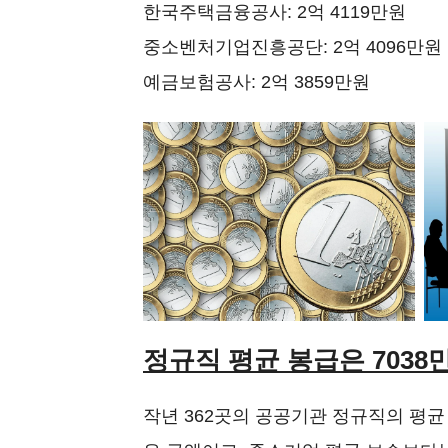
한국주택금융공사: 2억 4119만원
중소벤처기업진흥공단: 2억 4096만원
예금보험공사: 2억 3859만원
정규직 평균 봉급은 7038
작년 362곳의 공공기관 정규직의 평균 