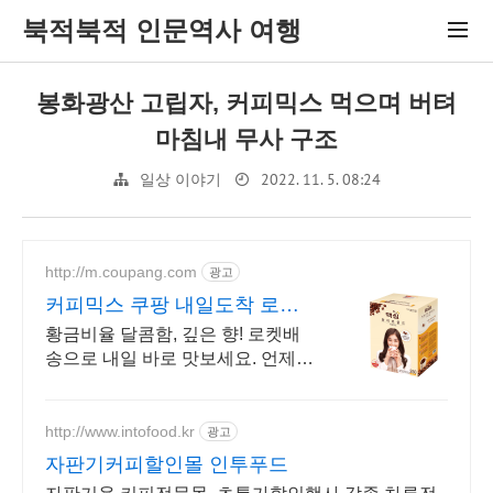
북적북적 인문역사 여행
봉화광산 고립자, 커피믹스 먹으며 버텨
마침내 무사 구조
2022. 11. 5. 08:24
일상 이야기
http://m.coupang.com
광고
커피믹스 쿠팡 내일도착 로켓
배송
황금비율 달콤함, 깊은 향! 로켓배
송으로 내일 바로 맛보세요. 언제
어디서나 간편하게! 이지컷 스틱으
로 따뜻한 정을 나눠보세요.
http://www.intofood.kr
광고
자판기커피할인몰 인투푸드