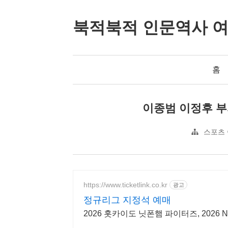
북적북적 인문역사 
홈
이종범 이정후 부자
스포츠
https://www.ticketlink.co.kr
광고
정규리그 지정석 예매
2026 홋카이도 닛폰햄 파이터즈, 202