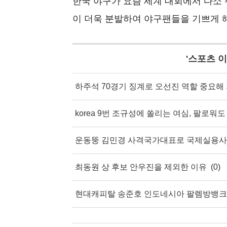
한국 야구가 요즘 세계 대회에서 다소 
이 더욱 분발하여 야구팬들을 기쁘게 
'
스포츠 
하주석 70경기 징계로 오선진 역할 중요해
korea 9번 조규성에 쏠리는 여심, 팔로워도
운동뚱 김민경 사격국가대표로 국제실용사
최동원 상 후보 안우진을 제외한 이유
(0)
현대캐피탈 송준호 인도네시아 팔렘방뱅크